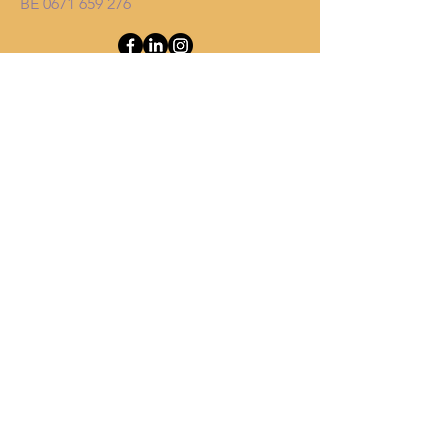
BE
0671 659 276
Info aanvraag
Heb je extra info nodig over onze
diensten of werkwijze? Laat het ons
gerust weten, we helpen je graag
verder.
Klik hier
Event aanvraag
Klaar om jouw event tot leven te
brengen? Vraag hier je eventaanvraag