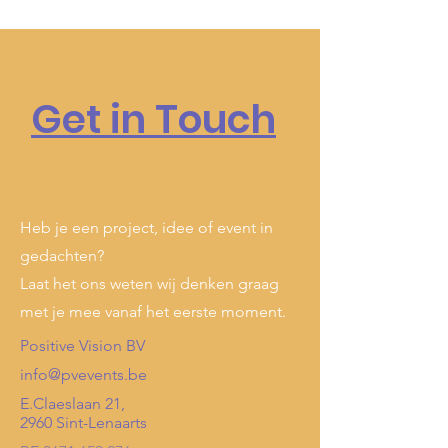
Get in Touch
Heb je een project, idee of event in
gedachten?
Laat het ons weten wij denken graag
met je mee vanaf het eerste moment.
Positive Vision BV
info@pvevents.be
E.Claeslaan 21,
2960 Sint-Lenaarts